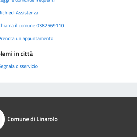
Richiedi Assistenza
Chiama il comune 0382569110
Prenota un appuntamento
lemi in città
Segnala disservizio
Comune di Linarolo