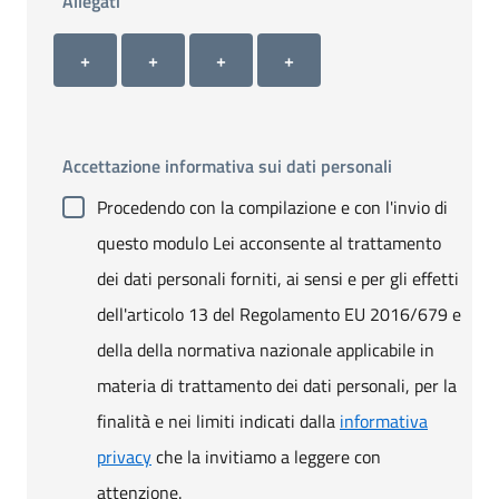
Allegati
Allegato 1
Allegato 2
Allegato 3
Allegato 4
+ Carica allegato 1
+ Carica allegato 2
+ Carica allegato 3
+ Carica allegato 4
+
+
+
+
Accettazione informativa sui dati personali
Procedendo con la compilazione e con l'invio di
questo modulo Lei acconsente al trattamento
dei dati personali forniti, ai sensi e per gli effetti
dell'articolo 13 del Regolamento EU 2016/679 e
della della normativa nazionale applicabile in
materia di trattamento dei dati personali, per la
finalità e nei limiti indicati dalla
informativa
privacy
che la invitiamo a leggere con
attenzione.